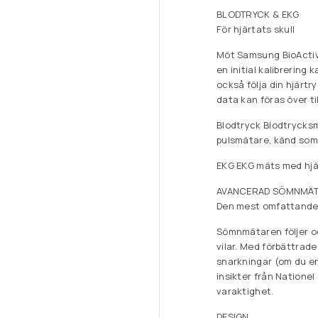
BLODTRYCK & EKG
För hjärtats skull
Möt Samsung BioActive
en initial kalibrering
också följa din hjärtr
data kan föras över ti
Blodtryck Blodtrycksm
pulsmätare, känd som
EKG EKG mäts med hjäl
AVANCERAD SÖMNMÄT
Den mest omfattande
Sömnmätaren följer oc
vilar. Med förbättrade
snarkningar (om du en
insikter från Natione
varaktighet.
DESIGN