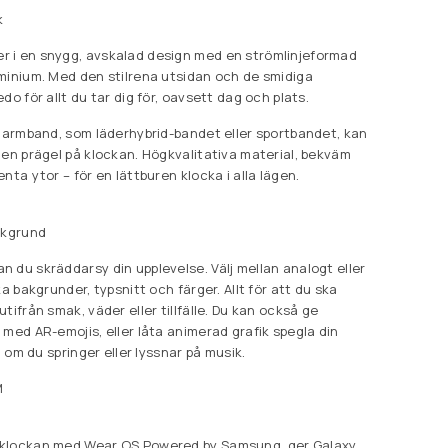
k
 i en snygg, avskalad design med en strömlinjeformad
minium. Med den stilrena utsidan och de smidiga
do för allt du tar dig för, oavsett dag och plats.
v armband, som läderhybrid-bandet eller sportbandet, kan
gen prägel på klockan. Högkvalitativa material, bekväm
nta ytor – för en lättburen klocka i alla lägen.
akgrund
 du skräddarsy din upplevelse. Välj mellan analogt eller
ka bakgrunder, typsnitt och färger. Allt för att du ska
tifrån smak, väder eller tillfälle. Du kan också ge
 med AR-emojis, eller låta animerad grafik spegla din
l om du springer eller lyssnar på musik.
M
klockan med Wear OS Powered by Samsung, ger Galaxy