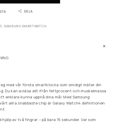
DELA
ISTA
R
,
SAMSUNG SMARTWATCH
NING
steg med vår första smartklocka som smidigt mäter din
. Du kan avläsa allt ifrån fettprocent och muskelmassa
 att enklare kunna uppnå dina mål. Med Samsung
vårt allra snabbaste chip är Galaxy Watch4 definitionen
nt.
hjälp av två fingrar – på bara 15 sekunder. Var som