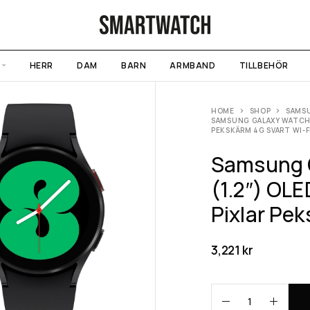
HERR
DAM
BARN
ARMBAND
TILLBEHÖR
HOME
SHOP
SAMS
SAMSUNG GALAXY WATCH4 
PEKSKÄRM 4G SVART WI-F
Samsung 
(1.2″) OLE
Pixlar Pe
3,221
kr