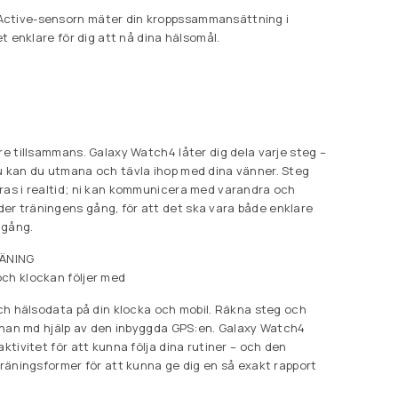
ctive-sensorn mäter din kroppssammansättning i
et enklare för dig att nå dina hälsomål.
re tillsammans. Galaxy Watch4 låter dig dela varje steg –
u kan du utmana och tävla ihop med dina vänner. Steg
ras i realtid; ni kan kommunicera med varandra och
r träningens gång, för att det ska vara både enklare
 igång.
RÄNING
ch klockan följer med
 och hälsodata på din klocka och mobil. Räkna steg och
 banan md hjälp av den inbyggda GPS:en. Galaxy Watch4
aktivitet för att kunna följa dina rutiner – och den
träningsformer för att kunna ge dig en så exakt rapport