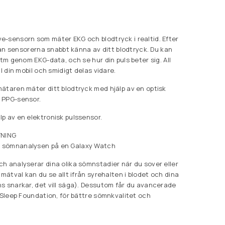
-sensorn som mäter EKG och blodtryck i realtid. Efter
 kan sensorerna snabbt känna av ditt blodtryck. Du kan
ytm genom EKG-data, och se hur din puls beter sig. All
ll din mobil och smidigt delas vidare.
ätaren mäter ditt blodtryck med hjälp av en optisk
 PPG-sensor.
p av en elektronisk pulssensor.
NING
 sömnanalysen på en Galaxy Watch
h analyserar dina olika sömnstadier när du sover eller
 mätval kan du se allt ifrån syrehalten i blodet och dina
s snarkar, det vill säga). Dessutom får du avancerade
l Sleep Foundation, för bättre sömnkvalitet och