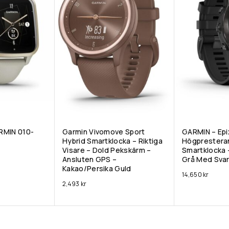
RMIN 010-
Garmin Vivomove Sport
GARMIN – Epi
Hybrid Smartklocka – Riktiga
Högprestera
Visare – Dold Pekskärm –
Smartklocka –
Ansluten GPS –
Grå Med Sva
Kakao/persika Guld
14,650
kr
2,493
kr