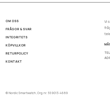
OM OSS
Vi 
frå
FRÅGOR & SVAR
tel
INTEGRITETS
MÅN
KÖPVILLKOR
TE
RETURPOLICY
AD
KONTAKT
© Nordic Smartwatch, Org.nr. 559013-4689