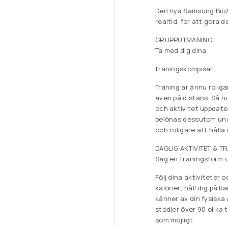
Den nya Samsung BioA
realtid, för att göra d
GRUPPUTMANING
Ta med dig dina
träningskompisar
Träning är ännu roliga
även på distans. Så n
och aktivitet uppdate
belönas dessutom unde
och roligare att hålla
DAGLIG AKTIVITET & T
Säg en träningsform o
Följ dina aktiviteter
kalorier; håll dig på
känner av din fysiska 
stödjer över 90 olika 
som möjligt.