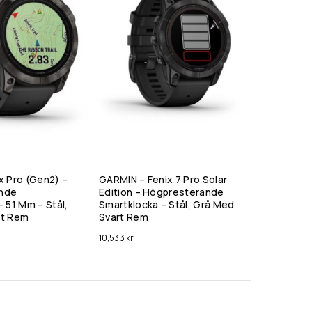
x Pro (Gen2) –
GARMIN – Fenix 7 Pro Solar
nde
Edition – Högpresterande
 51 Mm – Stål,
Smartklocka – Stål, Grå Med
rt Rem
Svart Rem
10,533
kr