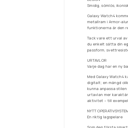
Smidig, sömlös, ikonis
Galaxy Watch4 kommer
metallram i Armor-alu
funktionerna är den re
Tack vare ett urval a
du enkelt sätta din e
passform, svettresiste
URTAVLOR
Varje dag har en ny b
Med Galaxy Watch4 kan
digitalt; en mängd oli
kunna anpassa stilen u
urtavlan mer karaktär
aktivitet – till exempe
NYTT OPERATIVSYSTE
En riktig lagspelare
Som den första smart