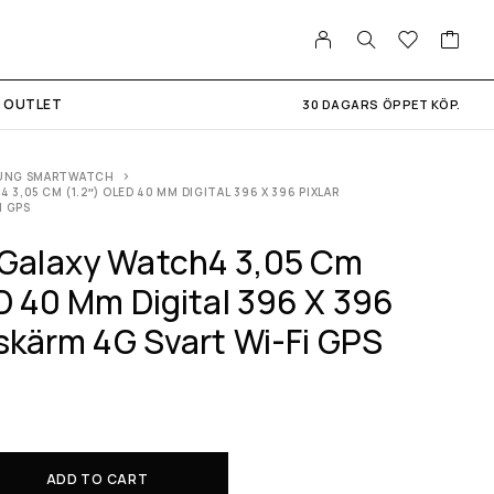
OUTLET
30 DAGARS ÖPPET KÖP.
UNG SMARTWATCH
3,05 CM (1.2″) OLED 40 MM DIGITAL 396 X 396 PIXLAR
I GPS
Galaxy Watch4 3,05 Cm
D 40 Mm Digital 396 X 396
kskärm 4G Svart Wi-Fi GPS
ADD TO CART