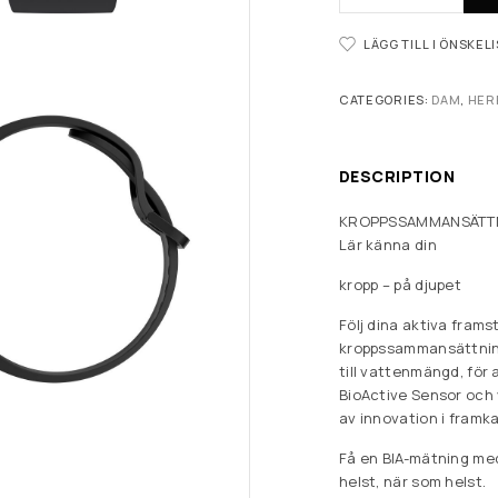
LÄGG TILL I ÖNSKEL
CATEGORIES:
DAM
,
HER
DESCRIPTION
KROPPSSAMMANSÄTT
Lär känna din
kropp – på djupet
Följ dina aktiva fram
kroppssammansättning
till vattenmängd, för
BioActive Sensor och 
av innovation i framka
Få en BIA-mätning med 
helst, när som helst.