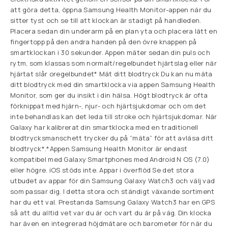
att göra detta, öppna Samsung Health Monitor-appen när du
sitter tyst och se till att klockan är stadigt på handleden.
Placera sedan din underarm på en plan yta och placera lätt en
fingertopp på den andra handen på den övre knappen på
smartklockan i 30 sekunder. Appen mäter sedan din puls och
rytm, som klassas som normalt/regelbundet hjärtslag eller när
hjärtat slår oregelbundet* Mät ditt blodtryck Du kan nu mäta
ditt blodtryck med din smartklocka via appen Samsung Health
Monitor, som ger du insikt i din hälsa. Högt blodtryck är ofta
förknippat med hjärn-, njur- och hjärtsjukdomar och om det
inte behandlas kan det leda till stroke och hjärtsjukdomar. När
Galaxy har kalibrerat din smartklocka med en traditionell
blodtrycksmanschett trycker du på ”mäta” för att avläsa ditt
blodtryck*.*Appen Samsung Health Monitor är endast
kompatibel med Galaxy Smartphones med Android N OS (7.0)
eller högre. iOS stöds inte. Appar i överflöd Se det stora
utbudet av appar för din Samsung Galaxy Watch3 och välj vad
som passar dig. I detta stora och ständigt växande sortiment
har du ett val. Prestanda Samsung Galaxy Watch3 har en GPS
så att du alltid vet var du är och vart du är på väg. Din klocka
har även en integrerad höjdmätare och barometer för när du