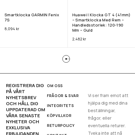
Smartklocka GARMIN Fenix
Huawei | Klocka GT 4 (41mm)
7S
– Smartklocka Med Rem –
Handledsstorlek: 120-190
8,094
kr
Mm – Guld
2,482
kr
REGISTRERA DIG
OM OSS
PÅ VÅRT
Vi ser fram emot att
FRÅGOR & SVAR
NYHETSBREV
hjälpa dig med dina
OCH HÅLL DIG
INTEGRITETS
UPPDATERAD OM
beställningar,
VÅRA SENASTE
KÖPVILLKOR
frågor, eller
NYHETER OCH
eventuella returer.
RETURPOLICY
EXKLUSIVA
Tveka inte att nå
ERBJUDANDEN.