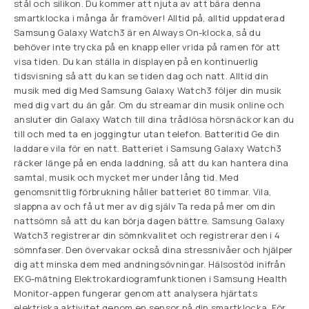
stål och silikon. Du kommer att njuta av att bära denna
smartklocka i många år framöver! Alltid på, alltid uppdaterad
Samsung Galaxy Watch3 är en Always On-klocka, så du
behöver inte trycka på en knapp eller vrida på ramen för att
visa tiden. Du kan ställa in displayen på en kontinuerlig
tidsvisning så att du kan se tiden dag och natt. Alltid din
musik med dig Med Samsung Galaxy Watch3 följer din musik
med dig vart du än går. Om du streamar din musik online och
ansluter din Galaxy Watch till dina trådlösa hörsnäckor kan du
till och med ta en joggingtur utan telefon. Batteritid Ge din
laddare vila för en natt. Batteriet i Samsung Galaxy Watch3
räcker länge på en enda laddning, så att du kan hantera dina
samtal, musik och mycket mer under lång tid. Med
genomsnittlig förbrukning håller batteriet 80 timmar. Vila,
slappna av och få ut mer av dig själv Ta reda på mer om din
nattsömn så att du kan börja dagen bättre. Samsung Galaxy
Watch3 registrerar din sömnkvalitet och registrerar den i 4
sömnfaser. Den övervakar också dina stressnivåer och hjälper
dig att minska dem med andningsövningar. Hälsostöd inifrån
EKG-mätning Elektrokardiogramfunktionen i Samsung Health
Monitor-appen fungerar genom att analysera hjärtats
elektriska aktivitet genom en sensor på din smartklocka. För