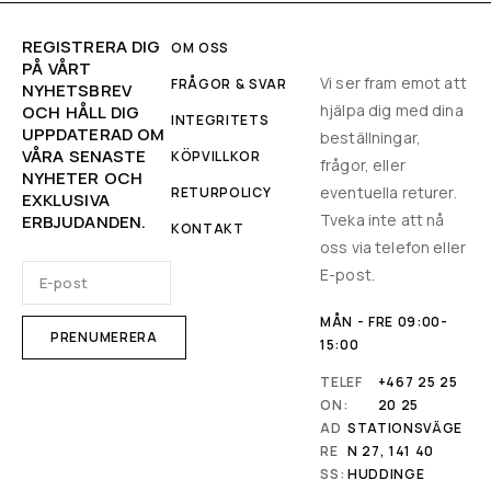
REGISTRERA DIG
OM OSS
PÅ VÅRT
Vi ser fram emot att
FRÅGOR & SVAR
NYHETSBREV
hjälpa dig med dina
OCH HÅLL DIG
INTEGRITETS
UPPDATERAD OM
beställningar,
VÅRA SENASTE
KÖPVILLKOR
frågor, eller
NYHETER OCH
eventuella returer.
RETURPOLICY
EXKLUSIVA
Tveka inte att nå
ERBJUDANDEN.
KONTAKT
oss via telefon eller
E-post.
MÅN - FRE 09:00-
15:00
TELEF
+467 25 25
ON:
20 25
AD
STATIONSVÄGE
RE
N 27, 141 40
SS:
HUDDINGE