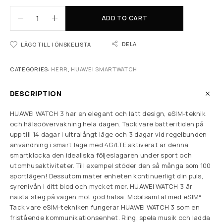
ADD TO CART
DELA
LÄGG TILL I ÖNSKELISTA
CATEGORIES:
HERR
,
HUAWEI SMARTWATCH
DESCRIPTION
HUAWEI WATCH 3 har en elegant och lätt design, eSIM-teknik
och hälsoövervakning hela dagen. Tack vare batteritiden på
upp till 14 dagar i ultralångt läge och 3 dagar vid regelbunden
användning i smart läge med 4G/LTE aktiverat är denna
smartklocka den idealiska följeslagaren under sport och
utomhusaktiviteter. Till exempel stöder den så många som 100
sportlägen! Dessutom mäter enheten kontinuerligt din puls,
syrenivån i ditt blod och mycket mer. HUAWEI WATCH 3 är
nästa steg på vägen mot god hälsa. Mobilsamtal med eSIM*
Tack vare eSIM-tekniken fungerar HUAWEI WATCH 3 som en
fristående kommunikationsenhet. Ring, spela musik och ladda