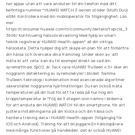
ner appar utan att vara ansluten till din telefon med ditt
befintliga nummer *HUAWEI WATCH 3-serien stöder (Multi Duo)
eSIM. Kontrollera med din mobiloperatör för tillgänglighet. Läs
mer:
https://consumer.huawei.com/nl/community/details/topicId_3
3606/ Kontinuerlig hälsoövervakning Med hjälp av smart
teknik registrerar HUAWEI Health-appen* all din viktiga
hälsodata. Detta hjälper dig att skapa en plan för att förbättra
din hälsa och övervaka dina framsteg. Under sken av ’att
mäta är att veta’ kan du till exempel direkt se vad din
syremättnad, SpO2, är. Tack vare HUAWEI TruSeen 4.5+ sker en
noggrann detektering av syremolekyler i blodet. Samma
TruSeen-teknologi i kombination med avancerade algoritmer
säkerställer noggranna hjärtmätningar. Du kan också mäta
temperaturen på din hud för att ta reda på hur hög din
kroppstemperatur är.*Följ de 3 stegen som nämns i bilderna
för att ansluta din HUAWEI WATCH till din smartphone, för att
justera inställningarna på din klocka och din hälsa och
hantera träning data i HUAWEI Health-appen (tillgänglig för
iOS och Android). Träning för att bli piggare En hälsospårare
med många funktioner på handleden, det är också HUAWEI