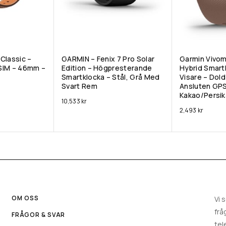
Classic –
GARMIN – Fenix 7 Pro Solar
Garmin Vivo
SIM – 46mm –
Edition – Högpresterande
Hybrid Smartk
Smartklocka – Stål, Grå Med
Visare – Dol
Svart Rem
Ansluten GPS
Kakao/persik
10,533
kr
2,493
kr
OM OSS
Vi 
frå
FRÅGOR & SVAR
tel