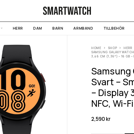
HERR
DAM
BARN
ARMBAND
TILLBEHÖR
HOME
SHOP
HERR
SAMSUNG GALAXY WATCH4
3,46 CM (1,36″) – 16 GB 
Samsung 
Svart – S
– Display 
NFC, Wi-Fi
2,590
kr