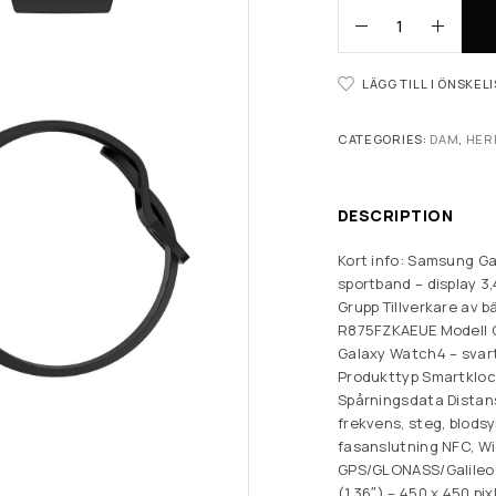
LÄGG TILL I ÖNSKEL
CATEGORIES:
DAM
,
HER
DESCRIPTION
Kort info: Samsung G
sportband – display 3,
Grupp Tillverkare av b
R875FZKAEUE Modell 
Galaxy Watch4 – svart
Produkttyp Smartkloc
Spårningsdata Distans
frekvens, steg, blod
fasanslutning NFC, Wi
GPS/GLONASS/Galileo/
(1,36″) – 450 x 450 pix