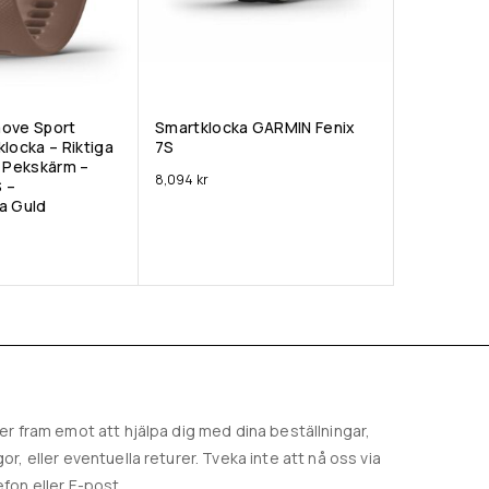
move Sport
Smartklocka GARMIN Fenix
locka – Riktiga
7S
d Pekskärm –
8,094
kr
 –
a Guld
ser fram emot att hjälpa dig med dina beställningar,
gor, eller eventuella returer. Tveka inte att nå oss via
efon eller E-post.