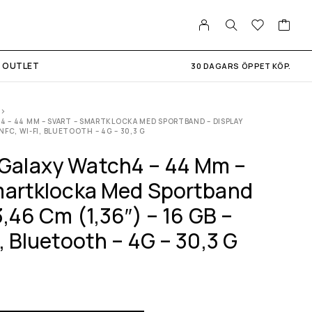
OUTLET
30 DAGARS ÖPPET KÖP.
 – 44 MM – SVART – SMARTKLOCKA MED SPORTBAND – DISPLAY
– NFC, WI-FI, BLUETOOTH – 4G – 30,3 G
Galaxy Watch4 – 44 Mm –
martklocka Med Sportband
3,46 Cm (1,36″) – 16 GB –
, Bluetooth – 4G – 30,3 G