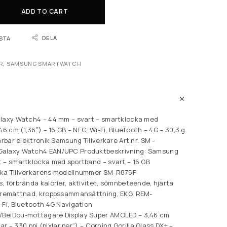
ADD TO CART
DELA
ISTA
R
,
SAMSUNG SMARTWATCH
alaxy Watch4 – 44 mm – svart – smartklocka med
46 cm (1,36″) – 16 GB – NFC, Wi-Fi, Bluetooth – 4G – 30,3 g
ärbar elektronik Samsung Tillverkare Art.nr. SM -
Galaxy Watch4 EAN/UPC Produktbeskrivning: Samsung
 – smartklocka med sportband – svart – 16 GB
ka Tillverkarens modellnummer SM-R875F
, förbrända kalorier, aktivitet, sömnbeteende, hjärta
syremättnad, kroppssammansättning, EKG, REM-
-Fi, Bluetooth 4G Navigation
BeiDou-mottagare Display Super AMOLED – 3,46 cm
lar – 330 ppi (pixlar per”) – Corning Gorilla Glass DX+ –