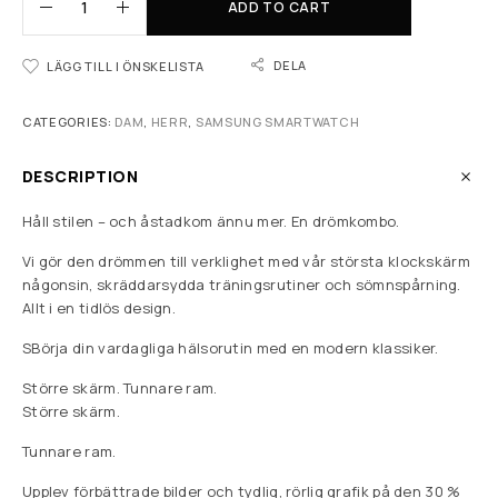
ADD TO CART
DELA
LÄGG TILL I ÖNSKELISTA
CATEGORIES:
DAM
,
HERR
,
SAMSUNG SMARTWATCH
DESCRIPTION
Håll stilen – och åstadkom ännu mer. En drömkombo.
Vi gör den drömmen till verklighet med vår största klockskärm
någonsin, skräddarsydda träningsrutiner och sömnspårning.
Allt i en tidlös design.
SBörja din vardagliga hälsorutin med en modern klassiker.
Större skärm. Tunnare ram.
Större skärm.
Tunnare ram.
Upplev förbättrade bilder och tydlig, rörlig grafik på den 30 %