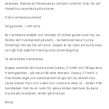
skärmen. Ramen är tillverkad av stilrent rostfritt stål, för att
förbättra varje blick på klockan.
Från konferensrummet
till gymmet – i ett klick
Byt armband snabbt och smidigt. En enkel guide visar hur du
fäster det nya bandet på plats – du behöver bara trycka
försiktigt tills du hör ett klick. Sedan är du redo att byta miljö,
och gå från jobb till träning utan ansträngning
Ta dina bilder handsfree
Koppla samman din klocka med Galaxy Z Fold5 och fånga dina
träningsbilder – på nära håll eller distans. Galaxy Z Fold 5:s
Flex Mode-läge och kamerakontroll gör att du enkelt kan
växla mellan foto och video och zooma in eller ut – direkt från
handleden. När du är redo för själva bilden behöver du bara
trycka på utlösaren, direkt på klockan.
Börja