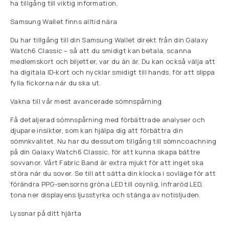
ha tillgång till viktig information.
Samsung Wallet finns alltid nära
Du har tillgång till din Samsung Wallet direkt från din Galaxy
Watch6 Classic – så att du smidigt kan betala, scanna
medlemskort och biljetter, var du än är. Du kan också välja att
ha digitala ID-kort och nycklar smidigt till hands, för att slippa
fylla fickorna när du ska ut.
Vakna till vår mest avancerade sömnspårning
Få detaljerad sömnspårning med förbättrade analyser och
djupare insikter, som kan hjälpa dig att förbättra din
sömnkvalitet. Nu har du dessutom tillgång till sömncoachning
på din Galaxy Watch6 Classic, för att kunna skapa bättre
sovvanor. Vårt Fabric Band är extra mjukt för att inget ska
störa när du sover. Se till att sätta din klocka i sovläge för att
förändra PPG-sensorns gröna LED till osynlig, infraröd LED,
tona ner displayens ljusstyrka och stänga av notisljuden.
Lyssnar på ditt hjärta