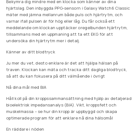
Bekymra dig mindre med en klocka som känner av dina
hjärtslag. Den inbyggda PPG-sensorn i Galaxy Watch6 Classic
mäter med jämna mellanrum både puls och hjärtrytm, och
varnar ifall pulsen är för hög eller låg. Du får också ett
meddelande om klockan upptäcker oregelbunden hjärtrytm,
tillsammans med en uppmaning att ta ett EKG för att
undersöka din hjärtrytm mer i detalj.
Känner av ditt blodtryck
Ju mer du vet, desto enklare är det att hjälpa hälsan på
traven. Klockan kan mäta och tracka ditt dagliga blodtryck,
så att du kan fokusera på ditt välmående i övrigt
Nå dina mål med BIA
Håll koll på din kroppssammansättning med hjälp av detaljerad
bioelektrisk impedansanalys (BIA). Vikt, kroppsfett och
muskelmassa – se hur din kropp är uppbyggd och skapa
optimerade program för att enklare nå dina hälsomål
En räddare i nöden