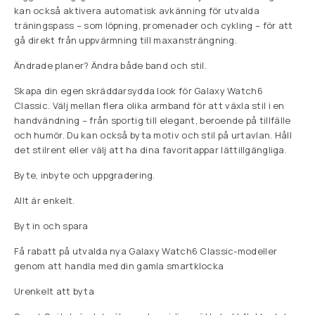
kan också aktivera automatisk avkänning för utvalda
träningspass – som löpning, promenader och cykling – för att
gå direkt från uppvärmning till maxansträngning.
Ändrade planer? Ändra både band och stil.
Skapa din egen skräddarsydda look för Galaxy Watch6
Classic. Välj mellan flera olika armband för att växla stil i en
handvändning – från sportig till elegant, beroende på tillfälle
och humör. Du kan också byta motiv och stil på urtavlan. Håll
det stilrent eller välj att ha dina favoritappar lättillgängliga.
Byte, inbyte och uppgradering.
Allt är enkelt.
Byt in och spara
Få rabatt på utvalda nya Galaxy Watch6 Classic-modeller
genom att handla med din gamla smartklocka
Urenkelt att byta