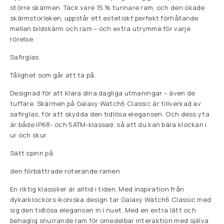
större skärmen. Tack vare 15 % tunnare ram, och den ökade
skärmstorleken, uppstår ett estetiskt perfekt förhållande
mellan bildskärm och ram – och extra utrymme för varje
rörelse.
Safirglas.
Tålighet som går att ta på.
Designad för att klara dina dagliga utmaningar – även de
tuffare. Skärmen på Galaxy Watch6 Classic är tillverkad av
safirglas, för att skydda den tidlösa elegansen. Och dess yta
är både IP68- och 5ATM-klassad, så att du kan bära klockan i
ur och skur.
Sätt spinn på
den förbättrade roterande ramen
En riktig klassiker är alltid i tiden. Med inspiration från
dykarklockors ikoniska design tar Galaxy Watch6 Classic med
sig den tidlösa elegansen in i nuet. Med en extra lätt och
behaglig snurrande ram för omedelbar interaktion med själva