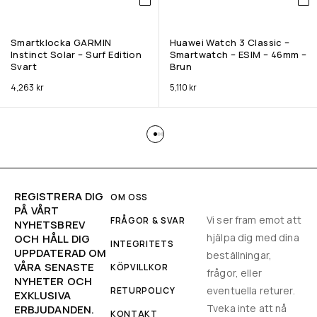
Smartklocka GARMIN
Huawei Watch 3 Classic –
Instinct Solar – Surf Edition
Smartwatch – ESIM – 46mm –
Svart
Brun
4,263
kr
5,110
kr
REGISTRERA DIG
OM OSS
PÅ VÅRT
Vi ser fram emot att
FRÅGOR & SVAR
NYHETSBREV
hjälpa dig med dina
OCH HÅLL DIG
INTEGRITETS
UPPDATERAD OM
beställningar,
VÅRA SENASTE
KÖPVILLKOR
frågor, eller
NYHETER OCH
eventuella returer.
RETURPOLICY
EXKLUSIVA
Tveka inte att nå
ERBJUDANDEN.
KONTAKT